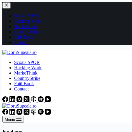
Sari
la
conținut
Școala SPOR
Hacking Work
MarkeThink
CountryStrike
FaithBook
Contact
Școala SPOR
Hacking Work
MarkeThink
CountryStrike
FaithBook
Contact
Meniu