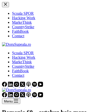
Sari
la
conținut
Școala SPOR
Hacking Work
MarkeThink
CountryStrike
FaithBook
Contact
Școala SPOR
Hacking Work
MarkeThink
CountryStrike
FaithBook
Contact
Meniu