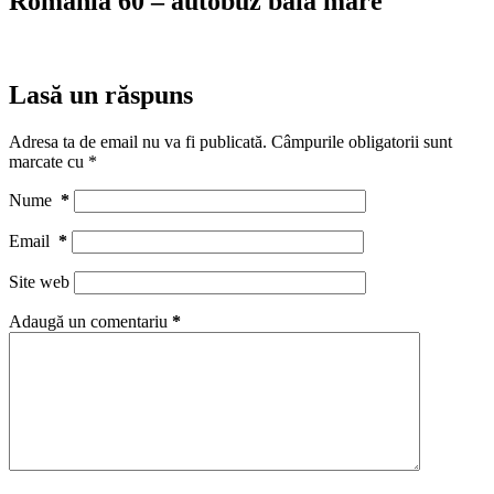
Romania 60 – autobuz baia mare
Lasă un răspuns
Adresa ta de email nu va fi publicată.
Câmpurile obligatorii sunt
marcate cu
*
Nume
*
Email
*
Site web
Adaugă un comentariu
*