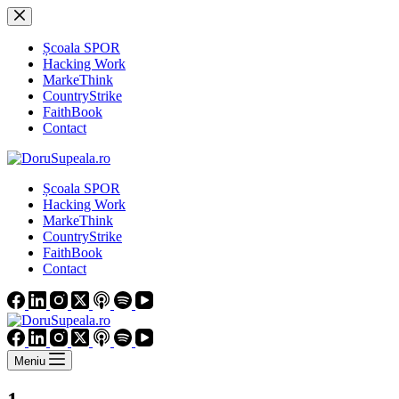
Sari
la
conținut
Școala SPOR
Hacking Work
MarkeThink
CountryStrike
FaithBook
Contact
Școala SPOR
Hacking Work
MarkeThink
CountryStrike
FaithBook
Contact
Meniu