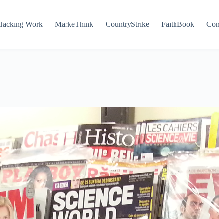
Hacking Work
MarkeThink
CountryStrike
FaithBook
Con