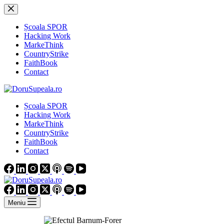
Sari
la
conținut
Școala SPOR
Hacking Work
MarkeThink
CountryStrike
FaithBook
Contact
Școala SPOR
Hacking Work
MarkeThink
CountryStrike
FaithBook
Contact
Meniu