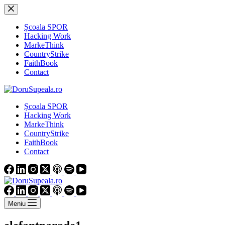
Sari
la
conținut
Școala SPOR
Hacking Work
MarkeThink
CountryStrike
FaithBook
Contact
Școala SPOR
Hacking Work
MarkeThink
CountryStrike
FaithBook
Contact
Meniu