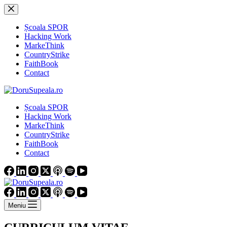
Sari
la
conținut
Școala SPOR
Hacking Work
MarkeThink
CountryStrike
FaithBook
Contact
Școala SPOR
Hacking Work
MarkeThink
CountryStrike
FaithBook
Contact
Meniu