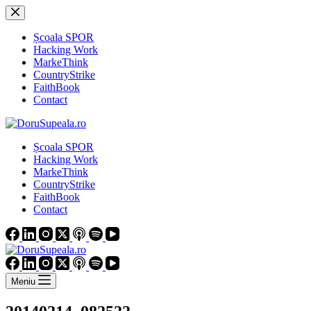
Sari
la
conținut
Școala SPOR
Hacking Work
MarkeThink
CountryStrike
FaithBook
Contact
Școala SPOR
Hacking Work
MarkeThink
CountryStrike
FaithBook
Contact
Meniu