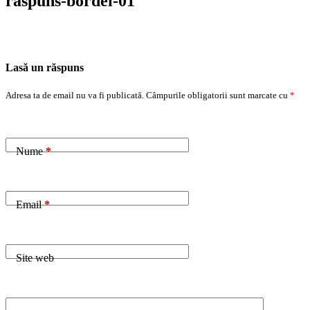
raspuns-bordei-01
Lasă un răspuns
Adresa ta de email nu va fi publicată.
Câmpurile obligatorii sunt marcate cu
*
Nume
*
Email
*
Site web