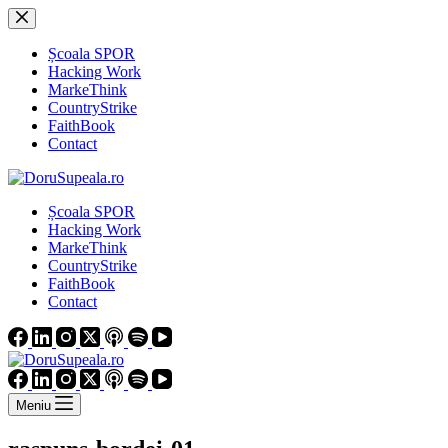
Sari
la
conținut
Școala SPOR
Hacking Work
MarkeThink
CountryStrike
FaithBook
Contact
Școala SPOR
Hacking Work
MarkeThink
CountryStrike
FaithBook
Contact
Meniu