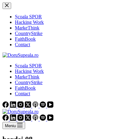
Sari
la
conținut
Școala SPOR
Hacking Work
MarkeThink
CountryStrike
FaithBook
Contact
Școala SPOR
Hacking Work
MarkeThink
CountryStrike
FaithBook
Contact
Meniu