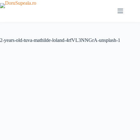
Sari
la
conținut
2-years-old-tuva-mathilde-loland-4rfVL3NNGrA-unsplash-1