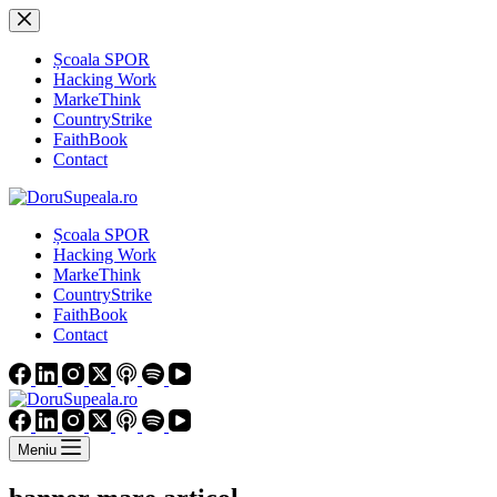
Sari
la
conținut
Școala SPOR
Hacking Work
MarkeThink
CountryStrike
FaithBook
Contact
Școala SPOR
Hacking Work
MarkeThink
CountryStrike
FaithBook
Contact
Meniu