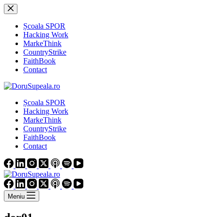
Sari
la
conținut
Școala SPOR
Hacking Work
MarkeThink
CountryStrike
FaithBook
Contact
Școala SPOR
Hacking Work
MarkeThink
CountryStrike
FaithBook
Contact
Meniu