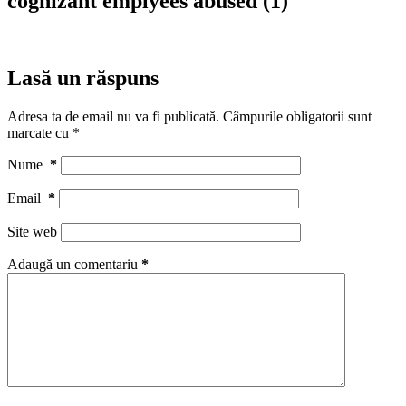
cognizant emplyees abused (1)
Lasă un răspuns
Adresa ta de email nu va fi publicată.
Câmpurile obligatorii sunt
marcate cu
*
Nume
*
Email
*
Site web
Adaugă un comentariu
*