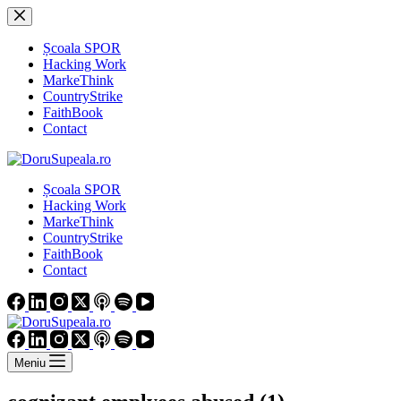
Sari
la
conținut
Școala SPOR
Hacking Work
MarkeThink
CountryStrike
FaithBook
Contact
Școala SPOR
Hacking Work
MarkeThink
CountryStrike
FaithBook
Contact
Meniu