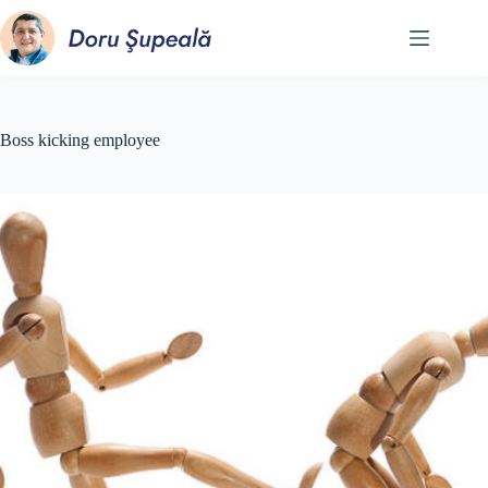
Sari
la
conținut
Boss kicking employee