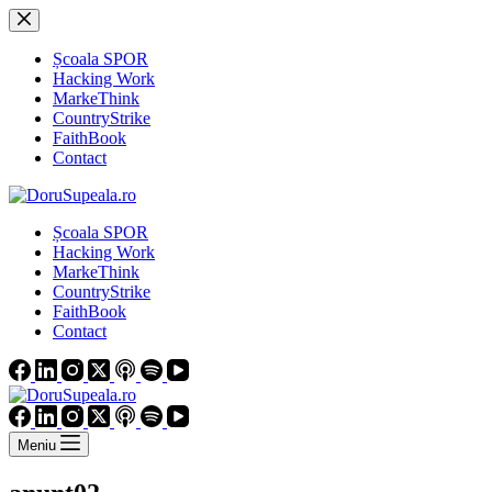
Sari
la
conținut
Școala SPOR
Hacking Work
MarkeThink
CountryStrike
FaithBook
Contact
Școala SPOR
Hacking Work
MarkeThink
CountryStrike
FaithBook
Contact
Meniu