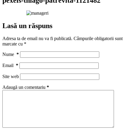
pexels-thiago-patrevita-1121482
Lasă un răspuns
Adresa ta de email nu va fi publicată.
Câmpurile obligatorii sunt
marcate cu
*
Nume
*
Email
*
Site web
Adaugă un comentariu
*