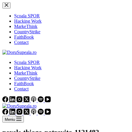
Sari
la
conținut
Școala SPOR
Hacking Work
MarkeThink
CountryStrike
FaithBook
Contact
Școala SPOR
Hacking Work
MarkeThink
CountryStrike
FaithBook
Contact
Meniu