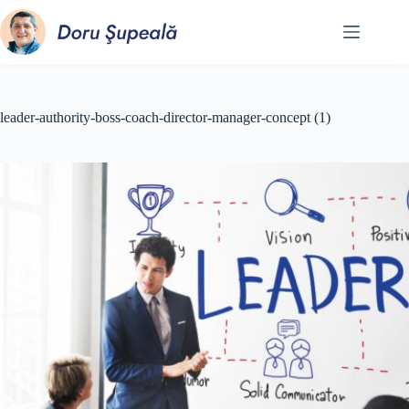
Sari
la
conținut
leader-authority-boss-coach-director-manager-concept (1)