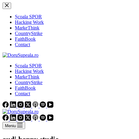
Sari
la
conținut
Școala SPOR
Hacking Work
MarkeThink
CountryStrike
FaithBook
Contact
Școala SPOR
Hacking Work
MarkeThink
CountryStrike
FaithBook
Contact
Meniu