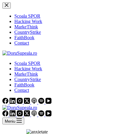
Sari
la
conținut
Școala SPOR
Hacking Work
MarkeThink
CountryStrike
FaithBook
Contact
Școala SPOR
Hacking Work
MarkeThink
CountryStrike
FaithBook
Contact
Meniu