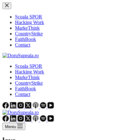
Sari
la
conținut
Școala SPOR
Hacking Work
MarkeThink
CountryStrike
FaithBook
Contact
Școala SPOR
Hacking Work
MarkeThink
CountryStrike
FaithBook
Contact
Meniu