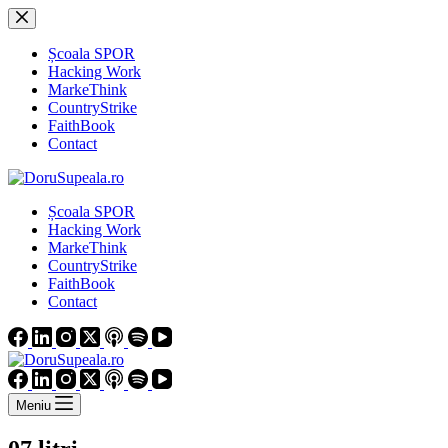
Sari
la
conținut
Școala SPOR
Hacking Work
MarkeThink
CountryStrike
FaithBook
Contact
Școala SPOR
Hacking Work
MarkeThink
CountryStrike
FaithBook
Contact
Meniu