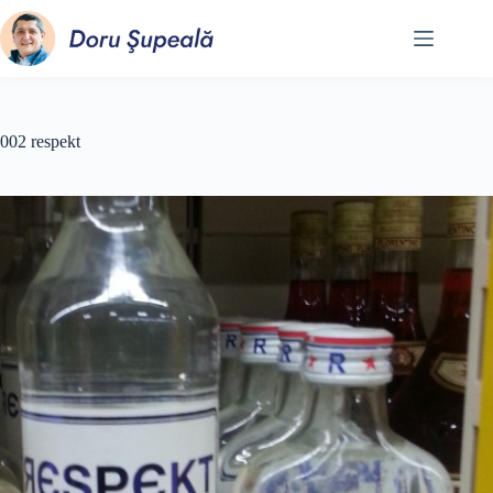
Sari
la
conținut
002 respekt