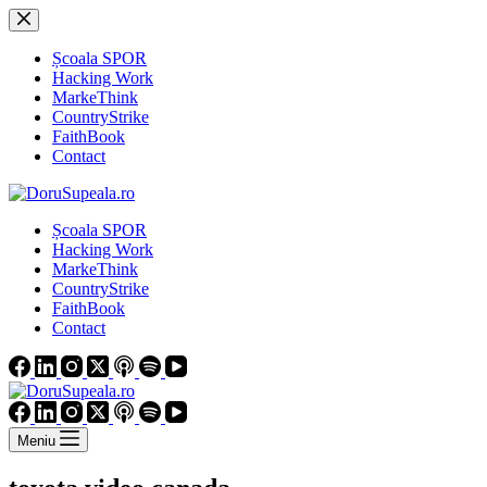
Sari
la
conținut
Școala SPOR
Hacking Work
MarkeThink
CountryStrike
FaithBook
Contact
Școala SPOR
Hacking Work
MarkeThink
CountryStrike
FaithBook
Contact
Meniu