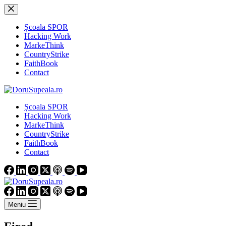
Sari
la
conținut
Școala SPOR
Hacking Work
MarkeThink
CountryStrike
FaithBook
Contact
Școala SPOR
Hacking Work
MarkeThink
CountryStrike
FaithBook
Contact
Meniu