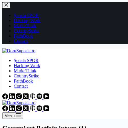
Sari
la
conținut
Școala SPOR
Hacking Work
MarkeThink
CountryStrike
FaithBook
Contact
Școala SPOR
Hacking Work
MarkeThink
CountryStrike
FaithBook
Contact
Meniu