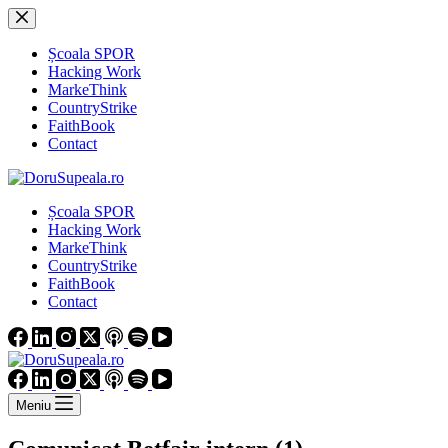
Sari
la
conținut
Școala SPOR
Hacking Work
MarkeThink
CountryStrike
FaithBook
Contact
Școala SPOR
Hacking Work
MarkeThink
CountryStrike
FaithBook
Contact
Meniu