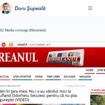
Sari
la
conținut
02 Media coverage Bihoreanul