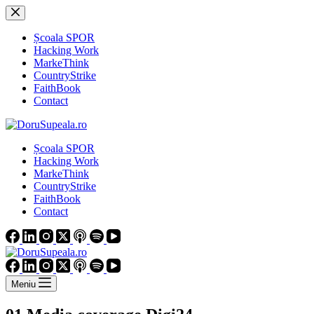
Sari
la
conținut
Școala SPOR
Hacking Work
MarkeThink
CountryStrike
FaithBook
Contact
Școala SPOR
Hacking Work
MarkeThink
CountryStrike
FaithBook
Contact
Meniu