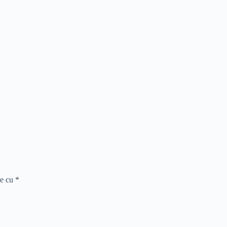
te cu
*