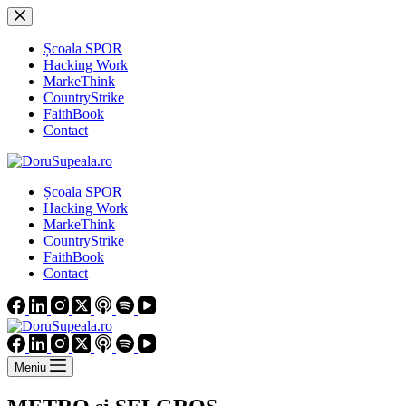
Sari
la
conținut
Școala SPOR
Hacking Work
MarkeThink
CountryStrike
FaithBook
Contact
Școala SPOR
Hacking Work
MarkeThink
CountryStrike
FaithBook
Contact
Meniu