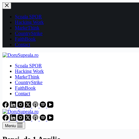
Sari
la
conținut
Școala SPOR
Hacking Work
MarkeThink
CountryStrike
FaithBook
Contact
Școala SPOR
Hacking Work
MarkeThink
CountryStrike
FaithBook
Contact
Meniu