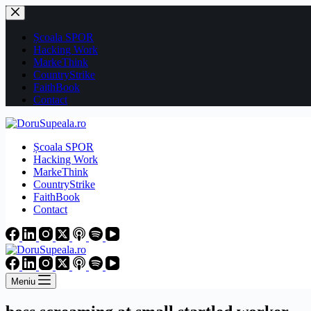
Sari
la
conținut
Școala SPOR
Hacking Work
MarkeThink
CountryStrike
FaithBook
Contact
Școala SPOR
Hacking Work
MarkeThink
CountryStrike
FaithBook
Contact
Meniu