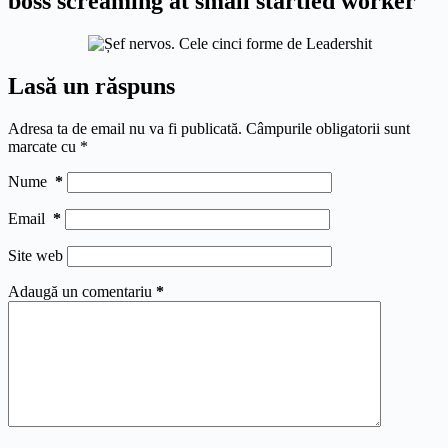
boss screaming at small startled worker
Lasă un răspuns
Adresa ta de email nu va fi publicată.
Câmpurile obligatorii sunt
marcate cu
*
Nume
*
Email
*
Site web
Adaugă un comentariu
*