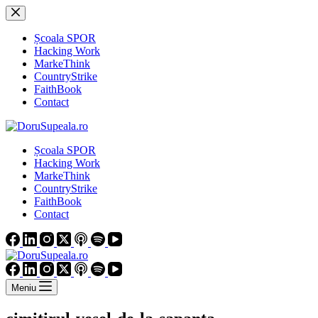
Sari
la
conținut
Școala SPOR
Hacking Work
MarkeThink
CountryStrike
FaithBook
Contact
Școala SPOR
Hacking Work
MarkeThink
CountryStrike
FaithBook
Contact
Meniu