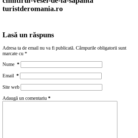
cimitirul-vesel-de-la-sapanta
turistderomania.ro
Lasă un răspuns
Adresa ta de email nu va fi publicată.
Câmpurile obligatorii sunt
marcate cu
*
Nume
*
Email
*
Site web
Adaugă un comentariu
*