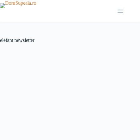
Sari
la
conținut
elefant newsletter