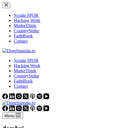
Sari
la
conținut
Școala SPOR
Hacking Work
MarkeThink
CountryStrike
FaithBook
Contact
Școala SPOR
Hacking Work
MarkeThink
CountryStrike
FaithBook
Contact
Meniu