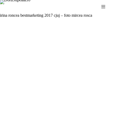
Sari
la
conținut
irina roncea bestmarketing 2017 cjuj – foto mircea rosca