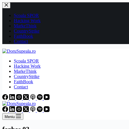
Sari
la
conținut
Școala SPOR
Hacking Work
MarkeThink
CountryStrike
FaithBook
Contact
Școala SPOR
Hacking Work
MarkeThink
CountryStrike
FaithBook
Contact
Meniu