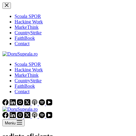
Sari
la
conținut
Școala SPOR
Hacking Work
MarkeThink
CountryStrike
FaithBook
Contact
Școala SPOR
Hacking Work
MarkeThink
CountryStrike
FaithBook
Contact
Meniu