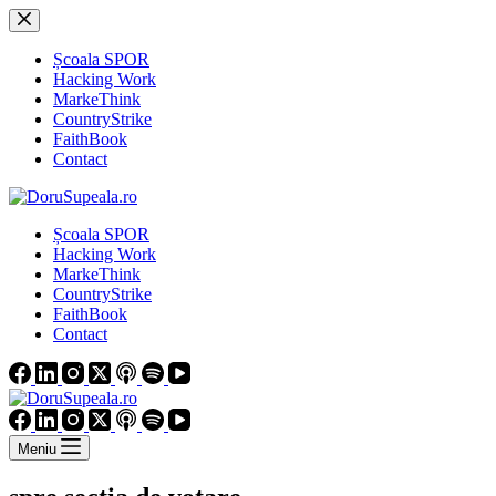
Sari
la
conținut
Școala SPOR
Hacking Work
MarkeThink
CountryStrike
FaithBook
Contact
Școala SPOR
Hacking Work
MarkeThink
CountryStrike
FaithBook
Contact
Meniu