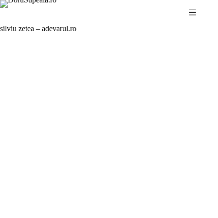
Sari
la
conținut
silviu zetea – adevarul.ro