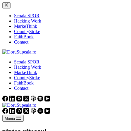
Sari
la
conținut
Școala SPOR
Hacking Work
MarkeThink
CountryStrike
FaithBook
Contact
Școala SPOR
Hacking Work
MarkeThink
CountryStrike
FaithBook
Contact
Meniu