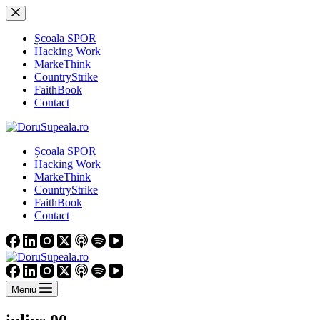
Sari
la
conținut
Școala SPOR
Hacking Work
MarkeThink
CountryStrike
FaithBook
Contact
Școala SPOR
Hacking Work
MarkeThink
CountryStrike
FaithBook
Contact
Meniu