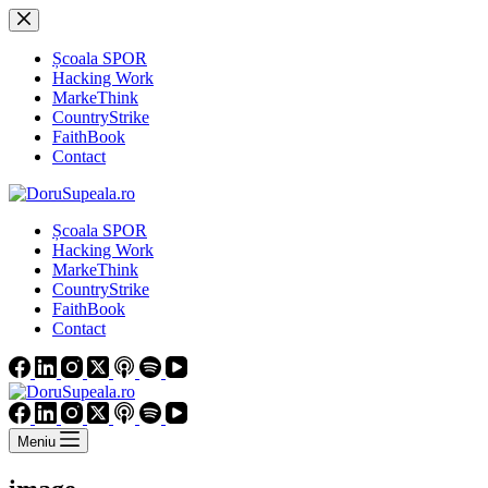
Sari
la
conținut
Școala SPOR
Hacking Work
MarkeThink
CountryStrike
FaithBook
Contact
Școala SPOR
Hacking Work
MarkeThink
CountryStrike
FaithBook
Contact
Meniu