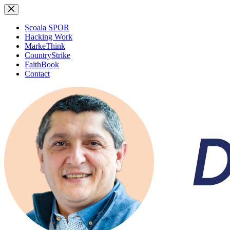
Sari
la
conținut
Școala SPOR
Hacking Work
MarkeThink
CountryStrike
FaithBook
Contact