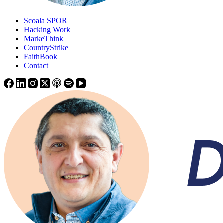
Școala SPOR
Hacking Work
MarkeThink
CountryStrike
FaithBook
Contact