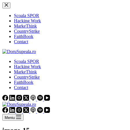
Sari
la
conținut
Școala SPOR
Hacking Work
MarkeThink
CountryStrike
FaithBook
Contact
Școala SPOR
Hacking Work
MarkeThink
CountryStrike
FaithBook
Contact
Meniu