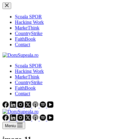
Sari
la
conținut
Școala SPOR
Hacking Work
MarkeThink
CountryStrike
FaithBook
Contact
Școala SPOR
Hacking Work
MarkeThink
CountryStrike
FaithBook
Contact
Meniu