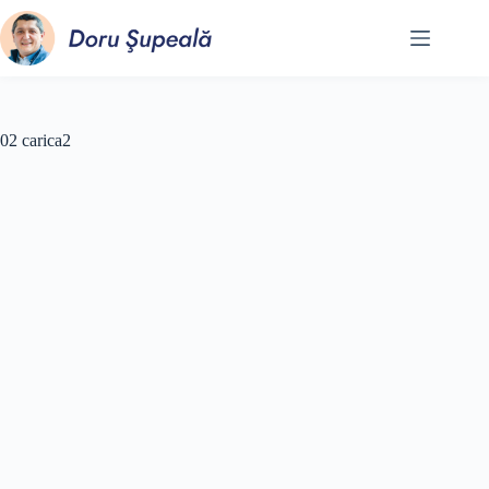
Sari
la
conținut
02 carica2