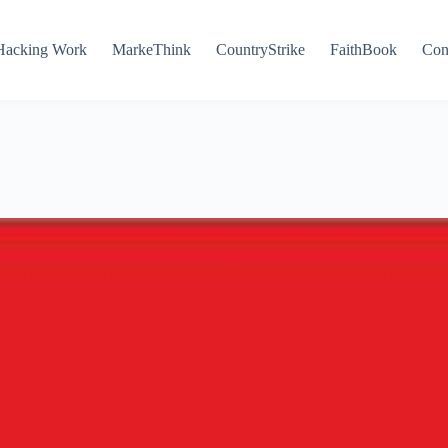
Hacking Work
MarkeThink
CountryStrike
FaithBook
Con