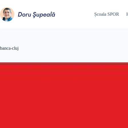
Sari
la
conținut
Școala SPOR
banca-cluj