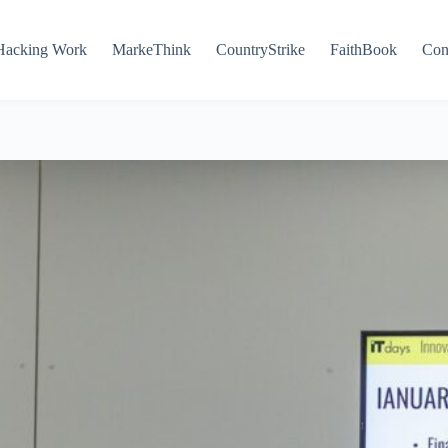
Hacking Work
MarkeThink
CountryStrike
FaithBook
Con